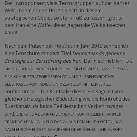
Der Iran sponsert viele Terrorgruppen auf der ganzen
Welt. Indem er den Houthis hilft, in diesem
strategischen Gebiet so stark Fuß zu fassen, gibt er
dem Iran eine Waffe, die er gegen die Welt einsetzen
kann!
Nach dem Putsch der Houthis im Jahr 2015 schrieb ich
eine Broschüre mit dem Titel
Deutschlands geheime
Die
Strategie zur Zerstörung des Iran.
Darin schrieb ich: „
Machtübernahme der Houthi im Jemen beweist, dass der Iran
eine kühne Strategie verfolgt, um die lebenswichtige
Seestrasse vom Indischen Ozean zum Mittelmeer zu
kontrollieren
. ... Die Kontrolle dieser Passage ist von
gleicher strategischer Bedeutung wie die Kontrolle des
Suezkanals, da beide Teil desselben Verkehrsweges
Jetzt, da der Iran den Jemen kontrolliert, kann er
sind. ...
praktisch den Hahn für das ÖL aus dem Nahen Osten, das
nach Europa fliesst, schliessen oder öffnen. Und Europa
nimmt dies zur Kenntnis!
“