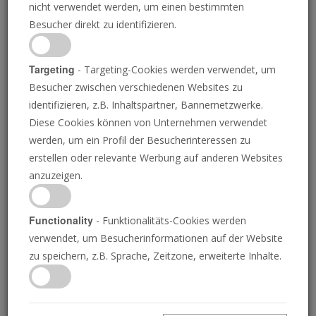
nicht verwendet werden, um einen bestimmten
Besucher direkt zu identifizieren.
Targeting
- Targeting-Cookies werden verwendet, um
Besucher zwischen verschiedenen Websites zu
MELISSA BARREIRO/DIE POSAUNE
identifizieren, z.B. Inhaltspartner, Bannernetzwerke.
Diese Cookies können von Unternehmen verwendet
werden, um ein Profil der Besucherinteressen zu
Die Schlacht um das
erstellen oder relevante Werbung auf anderen Websites
anzuzeigen.
Rote Meer
Functionality
- Funktionalitäts-Cookies werden
verwendet, um Besucherinformationen auf der Website
Der Iran drängt auf den europäischen Handel.
zu speichern, z.B. Sprache, Zeitzone, erweiterte Inhalte.
Erwarten Sie eine stürmische Reaktion.
GERALD FLURRY
• 04.03.2024