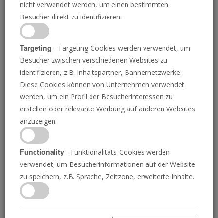
nicht verwendet werden, um einen bestimmten
HANDELSBLATT
02.07.2021
Besucher direkt zu identifizieren.
“
Targeting
- Targeting-Cookies werden verwendet, um
Der Kampf gegen den Klimawandel ist
Besucher zwischen verschiedenen Websites zu
das wichtigste Thema unserer Zeit. Wirklich
identifizieren, z.B. Inhaltspartner, Bannernetzwerke.
Diese Cookies können von Unternehmen verwendet
nachhaltig ist er aber erst dann, wenn man sich
werden, um ein Profil der Besucherinteressen zu
auch mit den Schattenseiten auseinandersetzt.
erstellen oder relevante Werbung auf anderen Websites
anzuzeigen.
Grüner Strom
für ein grünes Gewissen. Klingt
gut. Aber so einfach ist es nicht. Zumindest
dann nicht, wenn es um
Solarmodule auf
Functionality
- Funktionalitäts-Cookies werden
Häusern, Äckern und Feldern
geht. Seit
verwendet, um Besucherinformationen auf der Website
zu speichern, z.B. Sprache, Zeitzone, erweiterte Inhalte.
Monaten stehen schwere Vorwürfe gegen die
Solarbranche im Raum: Die Hersteller scherten
sich nicht um Zwangsarbeit,