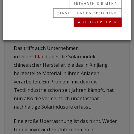
Zwangssterilisationen und massenhaften
ERFAHREN SIE MEHR
Internierungen von über einer Million
EINSTELLUNGEN SPEICHERN
Menschen in der chinesischen Region Xinjiang,
ALLE AKZEPTIEREN
einer wichtigen Rohstoffregion für die
weltweite Solarproduktion.
Das trifft auch Unternehmen
in
Deutschland
über die Solarmodule
chinesischer Hersteller, die das in Xinjiang
hergestellte Material in ihren Anlagen
verarbeiten. Ein Problem, mit dem die
Textilindustrie schon seit Jahren kämpft, hat
nun also die vermeintlich unantastbar
nachhaltige Solarindustrie erfasst.
Eine große Überraschung ist das nicht. Weder
für die involvierten Unternehmen in