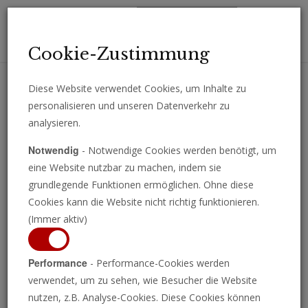
Toggl
Cookie-Zustimmung
navig
Diese Website verwendet Cookies, um Inhalte zu
personalisieren und unseren Datenverkehr zu
Erhalten Sie wichtige Analysen, Kommentare und Nachrichten
analysieren.
direkt per E-Mail.
Notwendig
- Notwendige Cookies werden benötigt, um
ABONNIEREN
eine Website nutzbar zu machen, indem sie
grundlegende Funktionen ermöglichen. Ohne diese
Cookies kann die Website nicht richtig funktionieren.
(Immer aktiv)
Die Doppelmoral der
Performance
- Performance-Cookies werden
deutschen Energiewende
verwendet, um zu sehen, wie Besucher die Website
nutzen, z.B. Analyse-Cookies. Diese Cookies können