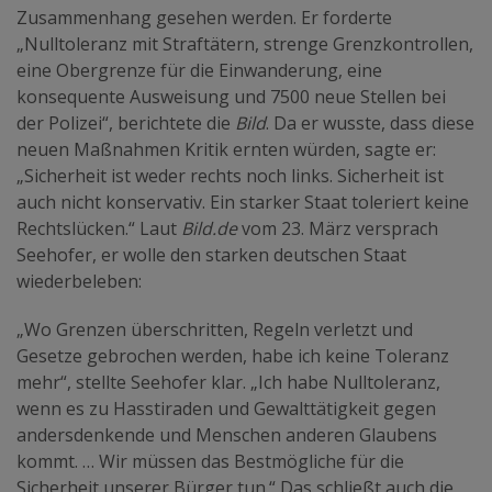
Zusammenhang gesehen werden. Er forderte
„Nulltoleranz mit Straftätern, strenge Grenzkontrollen,
eine Obergrenze für die Einwanderung, eine
konsequente Ausweisung und 7500 neue Stellen bei
der Polizei“, berichtete die
Bild
. Da er wusste, dass diese
neuen Maßnahmen Kritik ernten würden, sagte er:
„Sicherheit ist weder rechts noch links. Sicherheit ist
auch nicht konservativ. Ein starker Staat toleriert keine
Rechtslücken.“ Laut
Bild.de
vom 23. März versprach
Seehofer, er wolle den starken deutschen Staat
wiederbeleben:
„Wo Grenzen überschritten, Regeln verletzt und
Gesetze gebrochen werden, habe ich keine Toleranz
mehr“, stellte Seehofer klar. „Ich habe Nulltoleranz,
wenn es zu Hasstiraden und Gewalttätigkeit gegen
andersdenkende und Menschen anderen Glaubens
kommt. … Wir müssen das Bestmögliche für die
Sicherheit unserer Bürger tun.“ Das schließt auch die