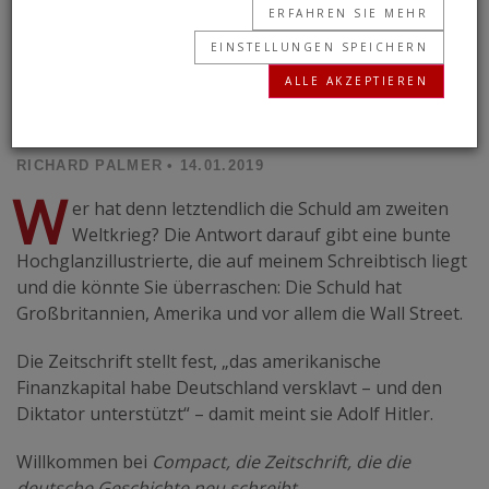
Deutschen lieber das „tausendjährige Deutsche
ERFAHREN SIE MEHR
Reich feiern – unsere Geschichte, unsere
EINSTELLUNGEN SPEICHERN
Errungenschaften und unser Stolz“.
ALLE AKZEPTIEREN
Willkommen zur neuen deutschen Geschichte.
RICHARD PALMER
• 14.01.2019
W
er hat denn letztendlich die Schuld am zweiten
Weltkrieg? Die Antwort darauf gibt eine bunte
Hochglanzillustrierte, die auf meinem Schreibtisch liegt
und die könnte Sie überraschen: Die Schuld hat
Großbritannien, Amerika und vor allem die Wall Street.
Die Zeitschrift stellt fest, „das amerikanische
Finanzkapital habe Deutschland versklavt – und den
Diktator unterstützt“ – damit meint sie Adolf Hitler.
Willkommen bei
Compact, die Zeitschrift, die die
deutsche Geschichte neu schreibt.