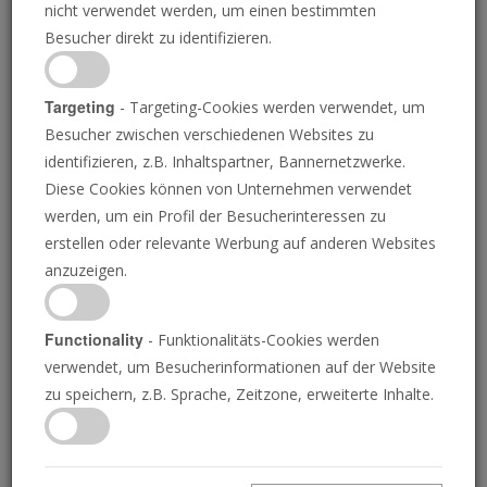
nicht verwendet werden, um einen bestimmten
Besucher direkt zu identifizieren.
Targeting
- Targeting-Cookies werden verwendet, um
Besucher zwischen verschiedenen Websites zu
ANN RONAN PICTURES/PRINT COLLECTOR/GETTY IMAGES
identifizieren, z.B. Inhaltspartner, Bannernetzwerke.
Diese Cookies können von Unternehmen verwendet
Die deutsche Geschichte
werden, um ein Profil der Besucherinteressen zu
erstellen oder relevante Werbung auf anderen Websites
ist dabei, sich zu
anzuzeigen.
verändern.
Functionality
- Funktionalitäts-Cookies werden
verwendet, um Besucherinformationen auf der Website
zu speichern, z.B. Sprache, Zeitzone, erweiterte Inhalte.
Deutschland ist nicht schuld am ersten und am
zweiten Weltkrieg. Stattdessen sollten die