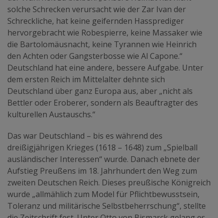
solche Schrecken verursacht wie der Zar Ivan der
Schreckliche, hat keine geifernden Hassprediger
hervorgebracht wie Robespierre, keine Massaker wie
die Bartolomäusnacht, keine Tyrannen wie Heinrich
den Achten oder Gangsterbosse wie Al Capone.“
Deutschland hat eine andere, bessere Aufgabe. Unter
dem ersten Reich im Mittelalter dehnte sich
Deutschland über ganz Europa aus, aber „nicht als
Bettler oder Eroberer, sondern als Beauftragter des
kulturellen Austauschs.“
Das war Deutschland – bis es während des
dreißigjährigen Krieges (1618 – 1648) zum „Spielball
ausländischer Interessen“ wurde. Danach ebnete der
Aufstieg Preußens im 18. Jahrhundert den Weg zum
zweiten Deutschen Reich. Dieses preußische Königreich
wurde „allmählich zum Model für Pflichtbewusstsein,
Toleranz und militärische Selbstbeherrschung“, stellte
die Zeitschrift fest. Unter Otto von Bismarck gelang es