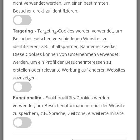
nicht verwendet werden, um einen bestimmten
Besucher direkt zu identifizieren.
Targeting
- Targeting-Cookies werden verwendet, um
Besucher zwischen verschiedenen Websites zu
INA FASSBENDER/AFP VIA GETTY IMAGES
identifizieren, z.B. Inhaltspartner, Bannernetzwerke.
Diese Cookies können von Unternehmen verwendet
Deutschland hat für den
werden, um ein Profil der Besucherinteressen zu
erstellen oder relevante Werbung auf anderen Websites
Wandel gestimmt und
anzuzeigen.
die Lähmung
Functionality
- Funktionalitäts-Cookies werden
verwendet, um Besucherinformationen auf der Website
bekommen
zu speichern, z.B. Sprache, Zeitzone, erweiterte Inhalte.
RICHARD PALMER
• 25.02.2025