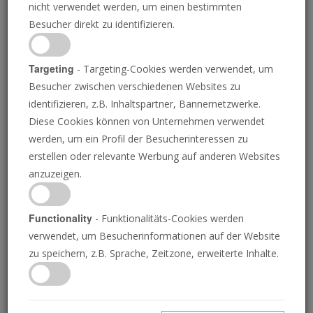
nicht verwendet werden, um einen bestimmten
Türkei wurde gestern aus
Besucher direkt zu identifizieren.
dem Amt gedrängt
Targeting
- Targeting-Cookies werden verwendet, um
Besucher zwischen verschiedenen Websites zu
identifizieren, z.B. Inhaltspartner, Bannernetzwerke.
Diese Cookies können von Unternehmen verwendet
EZEKIEL MALONE
• 22.05.2026
E
werden, um ein Profil der Besucherinteressen zu
in türkisches Gericht erklärte den Parteitag von
erstellen oder relevante Werbung auf anderen Websites
2023, auf dem Özgur Özel gewählt wurde, für
anzuzeigen.
unrechtmäßig, was dazu führte, dass Kemal
Kilicdaroğlu, der 2023 gegen den türkischen
Präsidenten Tayyip Erdoğan verlor, neuer
Functionality
- Funktionalitäts-Cookies werden
Parteivorsitzender wurde. Dies festigt Erdoğans Ein-
verwendet, um Besucherinformationen auf der Website
Mann-Herrschaft über die Türkei weiter, ein Trend, der
zu speichern, z.B. Sprache, Zeitzone, erweiterte Inhalte.
für die biblische Endzeitprophetie von Bedeutung ist.