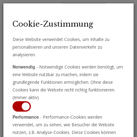
Toggl
Cookie-Zustimmung
navig
Diese Website verwendet Cookies, um Inhalte zu
personalisieren und unseren Datenverkehr zu
Erhalten Sie wichtige Analysen, Kommentare und Nachrichten
analysieren.
direkt per E-Mail.
Notwendig
- Notwendige Cookies werden benötigt, um
ABONNIEREN
eine Website nutzbar zu machen, indem sie
grundlegende Funktionen ermöglichen. Ohne diese
Cookies kann die Website nicht richtig funktionieren.
(Immer aktiv)
Der wichtigste
Performance
- Performance-Cookies werden
verwendet, um zu sehen, wie Besucher die Website
Oppositionsführer der
nutzen, z.B. Analyse-Cookies. Diese Cookies können