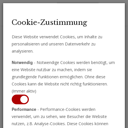
Toggl
Cookie-Zustimmung
navig
Diese Website verwendet Cookies, um Inhalte zu
personalisieren und unseren Datenverkehr zu
Erhalten Sie wichtige Analysen, Kommentare und Nachrichten
analysieren.
direkt per E-Mail.
Notwendig
- Notwendige Cookies werden benötigt, um
ABONNIEREN
eine Website nutzbar zu machen, indem sie
grundlegende Funktionen ermöglichen. Ohne diese
Cookies kann die Website nicht richtig funktionieren.
(Immer aktiv)
Der Vatikan
Performance
- Performance-Cookies werden
verwendet, um zu sehen, wie Besucher die Website
exkommuniziert offiziell
nutzen, z.B. Analyse-Cookies. Diese Cookies können