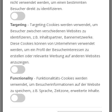
nicht verwendet werden, um einen bestimmten
eine ultrakonservative
Besucher direkt zu identifizieren.
Gruppe
Targeting
- Targeting-Cookies werden verwendet, um
Besucher zwischen verschiedenen Websites zu
identifizieren, z.B. Inhaltspartner, Bannernetzwerke.
Diese Cookies können von Unternehmen verwendet
RICHARD PALMER
• 02.07.2026
D
werden, um ein Profil der Besucherinteressen zu
er Vatikan hat offiziell ein
erstellen oder relevante Werbung auf anderen Websites
Exkommunikationsdekret gegen alle sechs
anzuzeigen.
Bischöfe der ultrakonservativen Priesterbruderschaft
St. Pius X. erlassen. Anfang dieser Woche weihten die
beiden Bischöfe der Gruppe entgegen dem Willen des
Functionality
- Funktionalitäts-Cookies werden
Papstes vier neue Bischöfe. Die katholische Kirche
verwendet, um Besucherinformationen auf der Website
warnte zudem Geistliche und Laien, dass sie
zu speichern, z.B. Sprache, Zeitzone, erweiterte Inhalte.
exkommuniziert würden, sollten sie „sich dem Schisma
der Priesterbruderschaft St. Pius X. anschließen“.