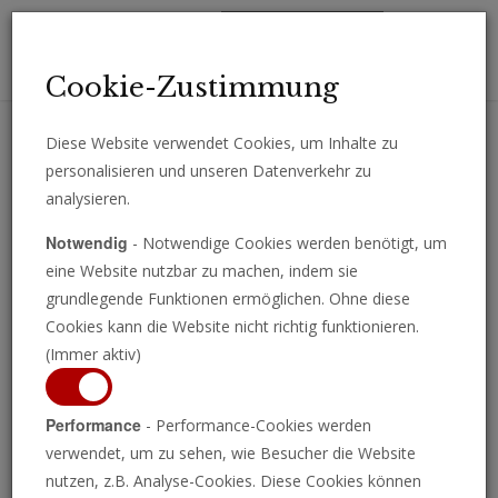
Toggl
Cookie-Zustimmung
navig
Diese Website verwendet Cookies, um Inhalte zu
personalisieren und unseren Datenverkehr zu
Erhalten Sie wichtige Analysen, Kommentare und Nachrichten
analysieren.
direkt per E-Mail.
Notwendig
- Notwendige Cookies werden benötigt, um
ABONNIEREN
eine Website nutzbar zu machen, indem sie
grundlegende Funktionen ermöglichen. Ohne diese
Cookies kann die Website nicht richtig funktionieren.
(Immer aktiv)
Der serbische Präsident
Performance
- Performance-Cookies werden
verwendet, um zu sehen, wie Besucher die Website
Aleksandar Vučić
nutzen, z.B. Analyse-Cookies. Diese Cookies können