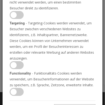
nicht verwendet werden, um einen bestimmten
erklärte
Besucher direkt zu identifizieren.
Targeting
- Targeting-Cookies werden verwendet, um
Besucher zwischen verschiedenen Websites zu
MIHAILO S. ZEKIC
• 29.06.2026
D
identifizieren, z.B. Inhaltspartner, Bannernetzwerke.
er serbische Präsident Aleksandar Vučić erklärte
Diese Cookies können von Unternehmen verwendet
am Samstag in einer Rede, dass er in den
werden, um ein Profil der Besucherinteressen zu
kommenden Wochen zurücktreten werde. Dies ist die
erstellen oder relevante Werbung auf anderen Websites
Folge von Massenprotesten gegen seine Herrschaft,
anzuzeigen.
die im Jahr 2024 begannen.
Functionality
- Funktionalitäts-Cookies werden
verwendet, um Besucherinformationen auf der Website
zu speichern, z.B. Sprache, Zeitzone, erweiterte Inhalte.
E-Mail
PDF herunterladen