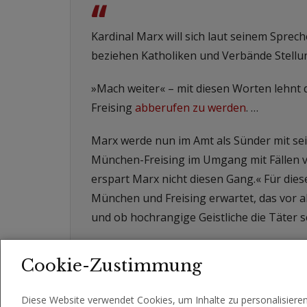
“
Kardinal Marx will sich laut seinem Sprec
beziehen Katholiken und Verbände Stellu
»Mach weiter« – mit diesen Worten lehnt
Freising
abberufen zu werden
. …
Marx werde nun im Amt als Sünder mit sei
München-Freising im Umgang mit Fällen v
erspart Marx nicht diesen Gang.« Für die
München und Freising erwartet, das vor a
und ob hochrangige Geistliche die Täter s
Cookie-Zustimmung
Diese Website verwendet Cookies, um Inhalte zu personalisiere