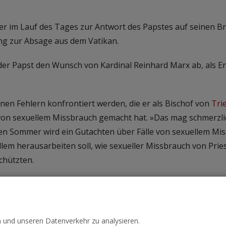
her im Lauf des Tages zur Antwort des Papstes auf seinen Bri
ng zur Absage aus dem Vatikan.
 der Papst den Wunsch von Kardinal Reinhard Marx ab, als 
nen Fehlern konfrontiert werden, die er als Bischof von
Tri
on sexuellem Missbrauch gemacht hat. »Das mag schmerzlic
sen Sommer wird ein Gutachten über Fälle von sexuellem Mi
llem herausarbeiten soll, wie sexueller Missbrauch von Pri
chützten.
n und unseren Datenverkehr zu analysieren.