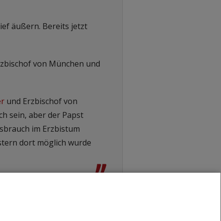
ef äußern. Bereits jetzt
Erzbischof von München und
er
und Erzbischof von
h sein, aber der Papst
ssbrauch im Erzbistum
estern dort möglich wurde
”