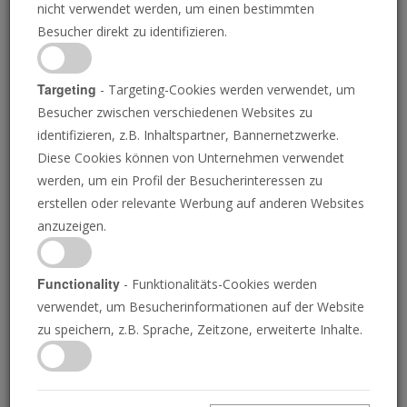
nicht verwendet werden, um einen bestimmten
Besucher direkt zu identifizieren.
Targeting
- Targeting-Cookies werden verwendet, um
Besucher zwischen verschiedenen Websites zu
EMMA MCKOY/DIE POSAUNE
identifizieren, z.B. Inhaltspartner, Bannernetzwerke.
Diese Cookies können von Unternehmen verwendet
Das US-
werden, um ein Profil der Besucherinteressen zu
erstellen oder relevante Werbung auf anderen Websites
Justizministerium geht
anzuzeigen.
gegen den Geburten-
Functionality
- Funktionalitäts-Cookies werden
verwendet, um Besucherinformationen auf der Website
Tourismus vor
zu speichern, z.B. Sprache, Zeitzone, erweiterte Inhalte.
ANDREW MIILLER
• 03.07.2026