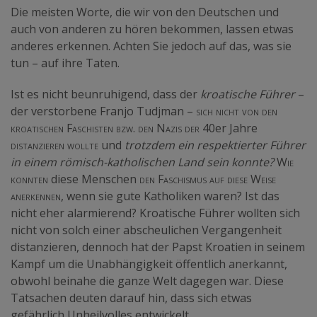
Die meisten Worte, die wir von den Deutschen und
auch von anderen zu hören bekommen, lassen etwas
anderes erkennen. Achten Sie jedoch auf das, was sie
tun – auf ihre Taten.
Ist es nicht beunruhigend, dass der
kroatische Führer
–
der verstorbene Franjo Tudjman –
sich nicht von den
kroatischen Faschisten bzw. den Nazis der 40
er Jahre
distanzieren wollte
und
trotzdem ein respektierter Führer
in einem römisch-katholischen Land sein konnte?
Wie
konnten
diese Menschen
den Faschismus auf diese Weise
anerkennen
, wenn sie gute Katholiken waren
?
Ist das
nicht eher alarmierend? Kroatische Führer wollten sich
nicht von solch einer abscheulichen Vergangenheit
distanzieren, dennoch hat der Papst Kroatien in seinem
Kampf um die Unabhängigkeit öffentlich anerkannt,
obwohl beinahe die ganze Welt dagegen war. Diese
Tatsachen deuten darauf hin, dass sich etwas
gefährlich Unheilvolles entwickelt.