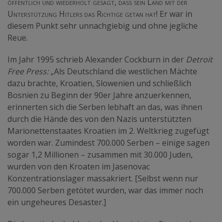
öffentlich und wiederholt gesagt, dass sein Land mit der
Unterstützung Hitlers das Richtige getan hat!
Er war in
diesem Punkt sehr unnachgiebig und ohne jegliche
Reue.
Im Jahr 1995 schrieb Alexander Cockburn in der
Detroit
Free Press:
„Als Deutschland die westlichen Mächte
dazu brachte, Kroatien, Slowenien und schließlich
Bosnien zu Beginn der 90er Jahre anzuerkennen,
erinnerten sich die Serben lebhaft an das, was ihnen
durch die Hände des von den Nazis unterstützten
Marionettenstaates Kroatien im 2. Weltkrieg zugefügt
worden war. Zumindest 700.000 Serben – einige sagen
sogar 1,2 Millionen – zusammen mit 30.000 Juden,
wurden von den Kroaten im Jasenovac
Konzentrationslager massakriert. [Selbst wenn nur
700.000 Serben getötet wurden, war das immer noch
ein ungeheures Desaster.]