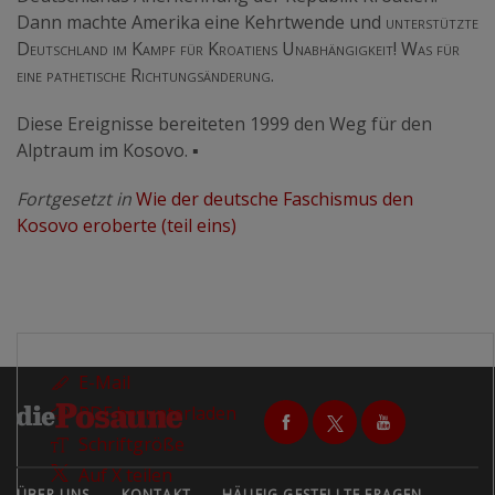
Dann machte Amerika eine Kehrtwende und
unterstützte
Deutschland im Kampf für Kroatiens Unabhängigkeit! Was für
eine pathetische Richtungsänderung.
Diese Ereignisse bereiteten 1999 den Weg für den
Alptraum im Kosovo.
▪
Fortgesetzt in
Wie der deutsche Faschismus den
Kosovo eroberte (teil eins)
E-Mail
PDF herunterladen
Schriftgröße
Auf X teilen
ÜBER UNS
KONTAKT
HÄUFIG GESTELLTE FRAGEN