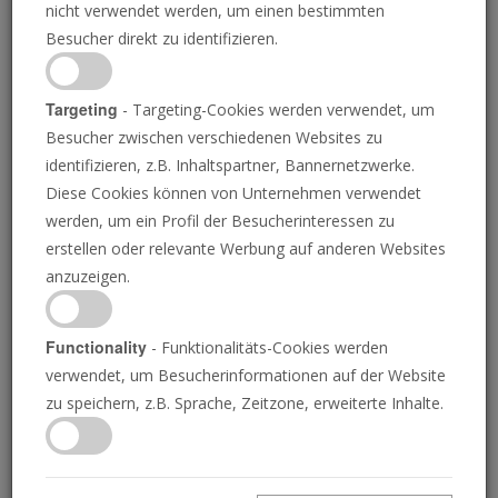
nicht verwendet werden, um einen bestimmten
Besucher direkt zu identifizieren.
Targeting
- Targeting-Cookies werden verwendet, um
Besucher zwischen verschiedenen Websites zu
identifizieren, z.B. Inhaltspartner, Bannernetzwerke.
Das erste militärische
Diese Cookies können von Unternehmen verwendet
werden, um ein Profil der Besucherinteressen zu
Opfer des dritten
erstellen oder relevante Werbung auf anderen Websites
anzuzeigen.
Weltkriegs (Zweiter Teil)
Functionality
- Funktionalitäts-Cookies werden
verwendet, um Besucherinformationen auf der Website
zu speichern, z.B. Sprache, Zeitzone, erweiterte Inhalte.
Das aufsteigende Tier: Kapitel eins (Zweiter
Teil)