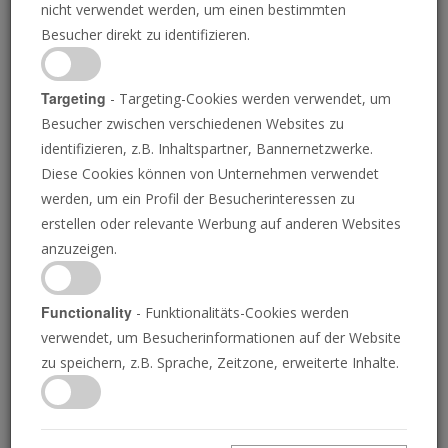
nicht verwendet werden, um einen bestimmten
Besucher direkt zu identifizieren.
Targeting
- Targeting-Cookies werden verwendet, um
Besucher zwischen verschiedenen Websites zu
DIE POSAUNE
identifizieren, z.B. Inhaltspartner, Bannernetzwerke.
Diese Cookies können von Unternehmen verwendet
werden, um ein Profil der Besucherinteressen zu
Das erste Jahr am
erstellen oder relevante Werbung auf anderen Websites
anzuzeigen.
Ambassador College
überleben
Functionality
- Funktionalitäts-Cookies werden
verwendet, um Besucherinformationen auf der Website
zu speichern, z.B. Sprache, Zeitzone, erweiterte Inhalte.
Autobiografie von Herbert W. Armstrong
(Kapitel 57)