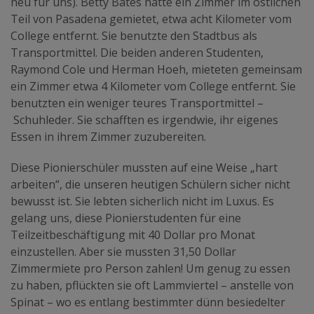
neu für uns). Betty Bates hatte ein Zimmer im östlichen
Teil von Pasadena gemietet, etwa acht Kilometer vom
College entfernt. Sie benutzte den Stadtbus als
Transportmittel. Die beiden anderen Studenten,
Raymond Cole und Herman Hoeh, mieteten gemeinsam
ein Zimmer etwa 4 Kilometer vom College entfernt. Sie
benutzten ein weniger teures Transportmittel –
Schuhleder. Sie schafften es irgendwie, ihr eigenes
Essen in ihrem Zimmer zuzubereiten.
Diese Pionierschüler mussten auf eine Weise „hart
arbeiten“, die unseren heutigen Schülern sicher nicht
bewusst ist. Sie lebten sicherlich nicht im Luxus. Es
gelang uns, diese Pionierstudenten für eine
Teilzeitbeschäftigung mit 40 Dollar pro Monat
einzustellen. Aber sie mussten 31,50 Dollar
Zimmermiete pro Person zahlen! Um genug zu essen
zu haben, pflückten sie oft Lammviertel – anstelle von
Spinat – wo es entlang bestimmter dünn besiedelter