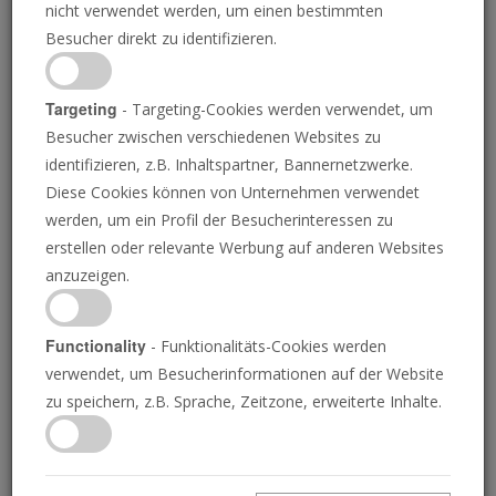
nicht verwendet werden, um einen bestimmten
Besucher direkt zu identifizieren.
Targeting
- Targeting-Cookies werden verwendet, um
Besucher zwischen verschiedenen Websites zu
identifizieren, z.B. Inhaltspartner, Bannernetzwerke.
Diese Cookies können von Unternehmen verwendet
China testet nicht-
werden, um ein Profil der Besucherinteressen zu
erstellen oder relevante Werbung auf anderen Websites
nukleare
anzuzeigen.
Wasserstoffbombe
Functionality
- Funktionalitäts-Cookies werden
verwendet, um Besucherinformationen auf der Website
zu speichern, z.B. Sprache, Zeitzone, erweiterte Inhalte.
PETER VAN HALTEREN
• 22.04.2025
C
hinesische Forscher haben erfolgreich eine Bombe
auf Wasserstoffbasis getestet, die die Intensität