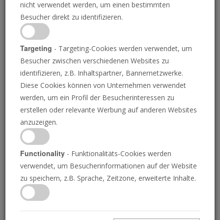
nicht verwendet werden, um einen bestimmten
Küstenwache
Besucher direkt zu identifizieren.
Targeting
- Targeting-Cookies werden verwendet, um
Besucher zwischen verschiedenen Websites zu
JEREMIAH JACQUES
• 26.02.2026
D
identifizieren, z.B. Inhaltspartner, Bannernetzwerke.
ie chinesische Küstenwache hat am Montag die
Diese Cookies können von Unternehmen verwendet
Starlink-Internetverbindung mehrerer
werden, um ein Profil der Besucherinteressen zu
philippinischer Regierungsschiffe und eines Flugzeugs
erstellen oder relevante Werbung auf anderen Websites
unterbrochen, teilte die philippinische Küstenwache
anzuzeigen.
mit. Die Schiffe operierten in der Nähe von
Scarborough Shoal, nur 120 Seemeilen von der
philippinischen Küste entfernt und damit innerhalb der
Functionality
- Funktionalitäts-Cookies werden
nach internationalem Recht definierten Seezone der
verwendet, um Besucherinformationen auf der Website
Philippinen. China lehnt jedoch internationales Recht
zu speichern, z.B. Sprache, Zeitzone, erweiterte Inhalte.
ab und beansprucht fast das gesamte Südchinesische
Meer, einschließlich der Teile, die zu den Philippinen,
Brunei, Indonesien, Malaysia, Taiwan und Vietnam