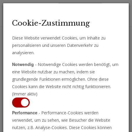
Toggl
Cookie-Zustimmung
navig
Diese Website verwendet Cookies, um Inhalte zu
personalisieren und unseren Datenverkehr zu
Erhalten Sie wichtige Analysen, Kommentare und Nachrichten
analysieren.
direkt per E-Mail.
Notwendig
- Notwendige Cookies werden benötigt, um
ABONNIEREN
eine Website nutzbar zu machen, indem sie
grundlegende Funktionen ermöglichen. Ohne diese
Cookies kann die Website nicht richtig funktionieren.
(Immer aktiv)
China blockiert Starlink
Performance
- Performance-Cookies werden
verwendet, um zu sehen, wie Besucher die Website
der philippinischen
nutzen, z.B. Analyse-Cookies. Diese Cookies können