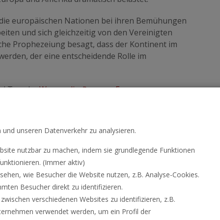
s die europäischen Nationen bei ihren Bemühungen
en und sich gleichzeitig von den Vereinigten
sche Prophezeiung besagt, dass der Kontinent im
u werden, der eine entscheidende Rolle im
el Trends „
Warum die
Posaune
Europas
t
.“
n und unseren Datenverkehr zu analysieren.
site nutzbar zu machen, indem sie grundlegende Funktionen
unktionieren. (Immer aktiv)
hen, wie Besucher die Website nutzen, z.B. Analyse-Cookies.
ten Besucher direkt zu identifizieren.
ischen verschiedenen Websites zu identifizieren, z.B.
ternehmen verwendet werden, um ein Profil der