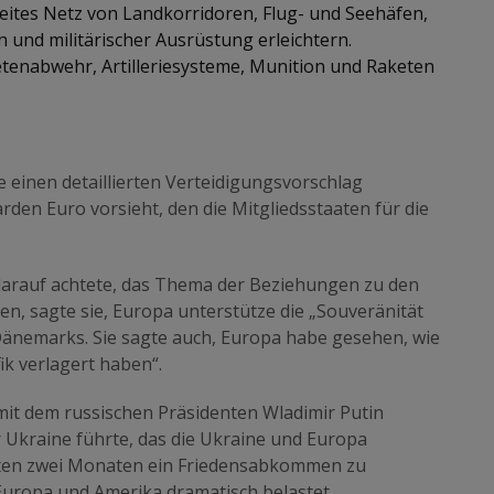
eites Netz von Landkorridoren, Flug- und Seehäfen,
 und militärischer Ausrüstung erleichtern.
ketenabwehr, Artilleriesysteme, Munition und Raketen
einen detaillierten Verteidigungsvorschlag
arden Euro vorsieht, den die Mitgliedsstaaten für die
arauf achtete, das Thema der Beziehungen zu den
, sagte sie, Europa unterstütze die „Souveränität
l Dänemarks. Sie sagte auch, Europa habe gesehen, wie
ik verlagert haben“.
it dem russischen Präsidenten Wladimir Putin
Ukraine führte, das die Ukraine und Europa
zten zwei Monaten ein Friedensabkommen zu
Europa und Amerika dramatisch belastet.