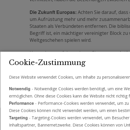
Die Zukunft Europas:
Achten Sie darauf, das
um Aufrüstung mehr und mehr zusammenarbeit
Staaten als Verbündeten entfernen. Die bibli
Begriff ist, ein mächtiger vereinigter Block z
Weltgeschehen spielen wird.
Um mehr zu erfahren, lesen Sie unseren Artik
fortschreitendes Einigungsprojekt beobachte
Cookie-Zustimmung
Diese Website verwendet Cookies, um Inhalte zu personalisiere
Notwendig
- Notwendige Cookies werden benötigt, um eine Web
ermöglichen. Ohne diese Cookies kann die Website nicht richtig f
Performance
- Performance-Cookies werden verwendet, um zu se
Diese Cookies können nicht verwendet werden, um einen bestimm
Targeting
- Targeting-Cookies werden verwendet, um Besucher zw
Inhaltspartner, Bannernetzwerke. Diese Cookies können von Un