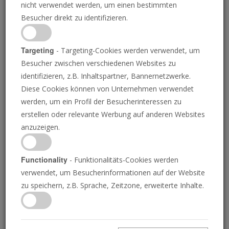
nicht verwendet werden, um einen bestimmten
Besucher direkt zu identifizieren.
Targeting
- Targeting-Cookies werden verwendet, um
Besucher zwischen verschiedenen Websites zu
GARY DORNING/DIE POSAUNE
identifizieren, z.B. Inhaltspartner, Bannernetzwerke.
Diese Cookies können von Unternehmen verwendet
Beobachten Sie diesen
werden, um ein Profil der Besucherinteressen zu
erstellen oder relevante Werbung auf anderen Websites
Mann ganz genau
anzuzeigen.
Functionality
- Funktionalitäts-Cookies werden
Ein zerstörerischer Weltführer wird durch
verwendet, um Besucherinformationen auf der Website
zu speichern, z.B. Sprache, Zeitzone, erweiterte Inhalte.
einen anderen ersetzt.
GERALD FLURRY
• 29.02.2024