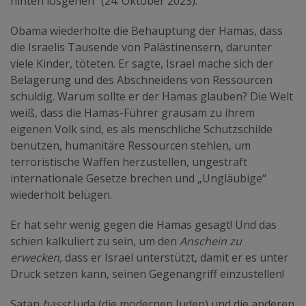
hinten losgehen“ (24. Oktober 2023).
Obama wiederholte die Behauptung der Hamas, dass
die Israelis Tausende von Palästinensern, darunter
viele Kinder, töteten. Er sagte, Israel mache sich der
Belagerung und des Abschneidens von Ressourcen
schuldig. Warum sollte er der Hamas glauben? Die Welt
weiß, dass die Hamas-Führer grausam zu ihrem
eigenen Volk sind, es als menschliche Schutzschilde
benutzen, humanitäre Ressourcen stehlen, um
terroristische Waffen herzustellen, ungestraft
internationale Gesetze brechen und „Ungläubige“
wiederholt belügen.
Er hat sehr wenig gegen die Hamas gesagt! Und das
schien kalkuliert zu sein, um den
Anschein zu
erwecken,
dass er Israel unterstützt, damit er es unter
Druck setzen kann, seinen Gegenangriff einzustellen!
Satan
hasst
Juda (die modernen Juden) und die anderen