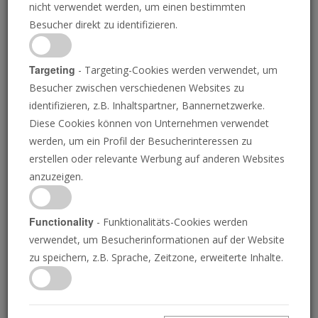
nicht verwendet werden, um einen bestimmten
Besucher direkt zu identifizieren.
Targeting
- Targeting-Cookies werden verwendet, um
Besucher zwischen verschiedenen Websites zu
DIE POSAUNE
identifizieren, z.B. Inhaltspartner, Bannernetzwerke.
Diese Cookies können von Unternehmen verwendet
werden, um ein Profil der Besucherinteressen zu
Australien will die
erstellen oder relevante Werbung auf anderen Websites
anzuzeigen.
Monarchie von seinen
Banknoten entfernen
Functionality
- Funktionalitäts-Cookies werden
verwendet, um Besucherinformationen auf der Website
zu speichern, z.B. Sprache, Zeitzone, erweiterte Inhalte.
RUFARO MANYEPA
• 03.02.2023
ie die australische Zentralbank am Donnerstag