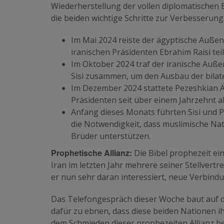
Wiederherstellung der vollen diplomatische
die beiden wichtige Schritte zur Verbesseru
Im Mai 2024 reiste der ägyptische Auße
iranischen Präsidenten Ebrahim Raisi te
Im Oktober 2024 traf der iranische Auße
Sisi zusammen, um den Ausbau der bilat
Im Dezember 2024 stattete Pezeshkian Ä
Präsidenten seit über einem Jahrzehnt a
Anfang dieses Monats führten Sisi und
die Notwendigkeit, dass muslimische Nat
Brüder unterstützen.
Prophetische Allianz:
Die Bibel prophezeit ei
Iran im letzten Jahr mehrere seiner Stellvertr
er nun sehr daran interessiert, neue Verbin
Das Telefongespräch dieser Woche baut auf 
dafür zu ebnen, dass diese beiden Nationen i
dem Schmieden dieser prophezeiten Allianz b