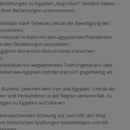
n Beziehungen zu Ägypten „begrüßen“. Seitdem haben
ng ihrer Beziehungen unternommen.
nminister nach Teheran, um an der Beerdigung des
ilzunehmen.
nminister in Kairo mit dem ägyptischen Präsidenten
eralen Beziehungen auszuloten.
gypten den ersten Besuch eines iranischen
b.
 Pezeshkian ein wegweisendes Telefongespräch über
ionen wie Ägypten und der Iran sich gegenseitig als
n Bündnis zwischen dem Iran und Ägypten. Und da der
eter und Verbündeten in der Region verloren hat, ist
dungen zu Ägypten aufzubauen.
dem wachsenden Schwung auf und hilft, den Weg
hre historischen Spaltungen beiseitelegen und mit
eginnen.