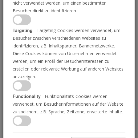
nicht verwendet werden, um einen bestimmten
Besucher direkt zu identifizieren.
Targeting
- Targeting-Cookies werden verwendet, um
PT/BALAGE BALOUGH/ARCHAEOLOGY ILLUSTRATED
Besucher zwischen verschiedenen Websites zu
identifizieren, z.B. Inhaltspartner, Bannernetzwerke.
Diese Cookies können von Unternehmen verwendet
Ein königlicher Palast
werden, um ein Profil der Besucherinteressen zu
erstellen oder relevante Werbung auf anderen Websites
anzuzeigen.
Nachdruck-Artikel aus der Philadelphia
Trumpet, Oktober-November 2013
Functionality
- Funktionalitäts-Cookies werden
verwendet, um Besucherinformationen auf der Website
zu speichern, z.B. Sprache, Zeitzone, erweiterte Inhalte.
STEPHEN FLURRY UND ROBERT MORLEY
• 09.01.2018
K
ritiker haben seit langem behauptet, dass die Bibel
eine unzuverlässige Quelle für die Geschichte ist.