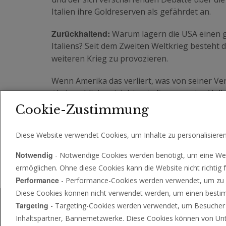
Italien ihre Goldreserven als gefährdet an.
Zurückhaltend:
Warum lagern die USA einen g
Italiens? Seit dem Zweiten Weltkrieg besteht 
weiteren Krieg zu provozieren.
Wenn Amerika das verliert, was von seiner V
übrig geblieben ist, könnte Europa seine Vol
wiederbeleben, als Amerika es könnte.
Cookie-Zustimmung
Diese Website verwendet Cookies, um Inhalte zu personalisiere
Notwendig
- Notwendige Cookies werden benötigt, um eine Web
ermöglichen. Ohne diese Cookies kann die Website nicht richtig f
Performance
- Performance-Cookies werden verwendet, um zu se
Diese Cookies können nicht verwendet werden, um einen bestimm
Targeting
- Targeting-Cookies werden verwendet, um Besucher zw
Inhaltspartner, Bannernetzwerke. Diese Cookies können von Un