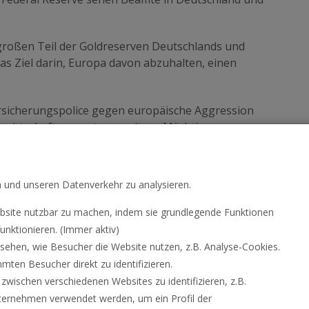
roßen Teil der Goldreserven Deutschlands und
das Ziel darin, Europa davon abzuhalten, einen
ersicherungspolice gegen europäische Aggression
kswirtschaften zu etwas weitaus Mächtigerem
n und unseren Datenverkehr zu analysieren.
site nutzbar zu machen, indem sie grundlegende Funktionen
unktionieren. (Immer aktiv)
hen, wie Besucher die Website nutzen, z.B. Analyse-Cookies.
ten Besucher direkt zu identifizieren.
ischen verschiedenen Websites zu identifizieren, z.B.
ternehmen verwendet werden, um ein Profil der