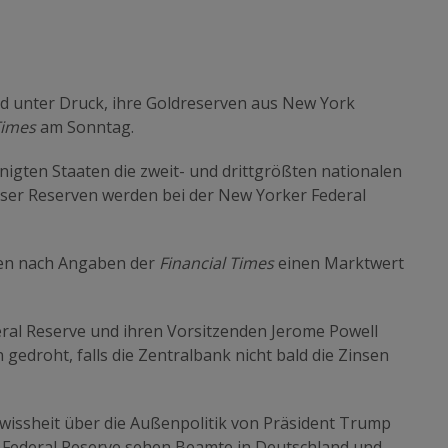
d unter Druck, ihre Goldreserven aus New York
Times
am Sonntag.
nigten Staaten die zweit- und drittgrößten nationalen
ieser Reserven werden bei der New Yorker Federal
ben nach Angaben der
Financial Times
einen Marktwert
ral Reserve und ihren Vorsitzenden Jerome Powell
gedroht, falls die Zentralbank nicht bald die Zinsen
ewissheit über die Außenpolitik von Präsident Trump
e Federal Reserve sehen Beamte in Deutschland und